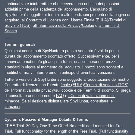
continuativo e ininterrotto e che riceverai una notifica dei prossimi
addebiti prima della scadenza dell'abbonamento. L'acquisto di
SpyHunter è soggetto ai termini e alle condizioni presenti nella pagina di
acquisto, al Contratto di Licenza con l'Utente
Finale (EULA)/Termini di
Servizio (TOS)
,
all'Informativa sulla Privacy/Cookie
e
ai Termini di
Sconto
.
------
Termini generali
Qualsiasi acquisto di SpyHunter a prezzo scontato è valido per la
durata dell'abbonamento scontato offerto. Successivamente, per i
rinnovi automatici e/o gli acquisti futuri, si applicheranno i prezzi
standard in vigore al momento dell'acquisto. I prezzi sono soggetti a
modifiche, ma vi informeremo in anticipo di eventuali variazioni.
Tutte le versioni di SpyHunter sono soggette all'accettazione del nostro
Contratto di licenza con l'utente
finale (EULA)/Termini di servizio (TOS)
,
dell'Informativa sulla privacy/sui cookie
e
dei Termini di sconto
. Si prega
di consultare anche le nostre
FAQ
e
i Criteri di valutazione delle
minacce
. Se si desidera disinstallare SpyHunter,
consultare le
istruzioni
.
Cyclonis Password Manager Details & Terms
FREE Trial: 30-Day One-Time Offer! No credit card required for Free
Trial. Full functionality for the length of the Free Trial. (Full functionality