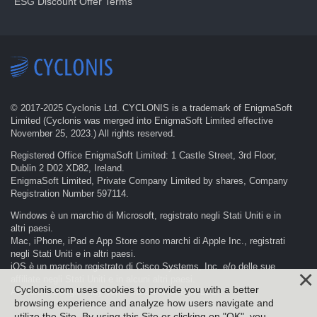
ESG Discount Offer Terms
© 2017-
2025
Cyclonis Ltd. CYCLONIS is a trademark of EnigmaSoft
Limited (Cyclonis was merged into EnigmaSoft Limited effective
November 25, 2023.) All rights reserved.
Registered Office EnigmaSoft Limited: 1 Castle Street, 3rd Floor,
Dublin 2 D02 XD82, Ireland.
EnigmaSoft Limited, Private Company Limited by shares, Company
Registration Number 597114.
Windows è un marchio di Microsoft, registrato negli Stati Uniti e in
altri paesi.
Mac, iPhone, iPad e App Store sono marchi di Apple Inc., registrati
negli Stati Uniti e in altri paesi.
iOS è un marchio registrato di Cisco Systems, Inc. e/o delle sue
affiliate negli Stati Uniti e in alcuni altri paesi.
Cyclonis.com uses cookies to provide you with a better
Android e Google Play sono marchi di Google LLC.
browsing experience and analyze how users navigate and
utilize the Site. By using this Site or clicking on "OK", you