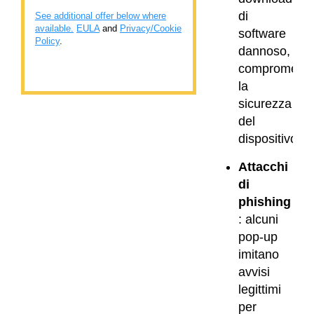
di
See additional offer below where
available.
EULA
and
Privacy/Cookie
software
Policy
.
dannoso,
compromette
la
sicurezza
del
dispositivo.
Attacchi
di
phishing
: alcuni
pop-up
imitano
avvisi
legittimi
per