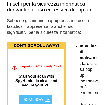
I rischi per la sicurezza informatica
derivanti dall'uso eccessivo di pop-up
Sebbene gli annunci pop-up possano essere
fastidiosi, rappresentano anche rischi
significativi per la sicurezza informatica:
DON'T SCROLL AWAY!
Installazione
di
malware
: fare clic
Important PC Security Alert!
su pop-
up
Start your scan with
SpyHunter to clean and
ingannevoli
secure your PC.
può
comportare
il
SCAN NOW
download