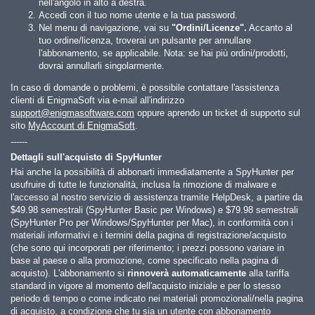
nell'angolo in alto a destra.
Accedi con il tuo nome utente e la tua password.
Nel menu di navigazione, vai su
"Ordini/Licenze".
Accanto al
tuo ordine/licenza, troverai un pulsante per annullare
l'abbonamento, se applicabile. Nota: se hai più ordini/prodotti,
dovrai annullarli singolarmente.
In caso di domande o problemi, è possibile contattare l'assistenza
clienti di EnigmaSoft via e-mail all'indirizzo
support@enigmasoftware.com
oppure aprendo un ticket di supporto sul
sito
MyAccount di EnigmaSoft
.
------
Dettagli sull'acquisto di SpyHunter
Hai anche la possibilità di abbonarti immediatamente a SpyHunter per
usufruire di tutte le funzionalità, inclusa la rimozione di malware e
l'accesso al nostro servizio di assistenza tramite HelpDesk, a partire da
$49.98
semestrali (SpyHunter Basic per Windows) e
$79.98
semestrali
(SpyHunter Pro per Windows/SpyHunter per Mac), in conformità con i
materiali informativi e i termini della pagina di registrazione/acquisto
(che sono qui incorporati per riferimento; i prezzi possono variare in
base al paese o alla promozione, come specificato nella pagina di
acquisto). L'abbonamento si
rinnoverà automaticamente
alla tariffa
standard in vigore al momento dell'acquisto iniziale e per lo stesso
periodo di tempo o come indicato nei materiali promozionali/nella pagina
di acquisto, a condizione che tu sia un utente con abbonamento