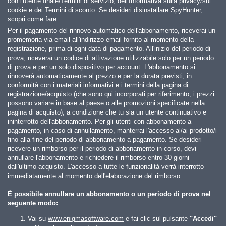
con
l'utente finale/Termini di servizio
,
dell'Informativa sulla privacy/sui
cookie
e
dei Termini di sconto
. Se desideri disinstallare SpyHunter,
scopri come fare
.
Per il pagamento del rinnovo automatico dell'abbonamento, riceverai un
promemoria via email all'indirizzo email fornito al momento della
registrazione, prima di ogni data di pagamento. All'inizio del periodo di
prova, riceverai un codice di attivazione utilizzabile solo per un periodo
di prova e per un solo dispositivo per account. L'abbonamento si
rinnoverà automaticamente al prezzo e per la durata previsti, in
conformità con i materiali informativi e i termini della pagina di
registrazione/acquisto (che sono qui incorporati per riferimento; i prezzi
possono variare in base al paese o alle promozioni specificate nella
pagina di acquisto), a condizione che tu sia un utente continuativo e
ininterrotto dell'abbonamento. Per gli utenti con abbonamento a
pagamento, in caso di annullamento, manterrai l'accesso al/ai prodotto/i
fino alla fine del periodo di abbonamento a pagamento. Se desideri
ricevere un rimborso per il periodo di abbonamento in corso, devi
annullare l'abbonamento e richiedere il rimborso entro 30 giorni
dall'ultimo acquisto. L'accesso a tutte le funzionalità verrà interrotto
immediatamente al momento dell'elaborazione del rimborso.
È possibile annullare un abbonamento o un periodo di prova nel
seguente modo:
Vai su
www.enigmasoftware.com
e fai clic sul pulsante
"Accedi"