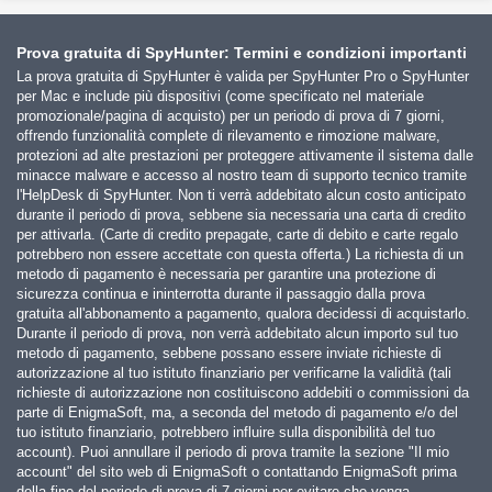
Prova gratuita di SpyHunter: Termini e condizioni importanti
La prova gratuita di SpyHunter è valida per SpyHunter Pro o SpyHunter
per Mac e include più dispositivi (come specificato nel materiale
promozionale/pagina di acquisto) per un periodo di prova di 7 giorni,
offrendo funzionalità complete di rilevamento e rimozione malware,
protezioni ad alte prestazioni per proteggere attivamente il sistema dalle
minacce malware e accesso al nostro team di supporto tecnico tramite
l'HelpDesk di SpyHunter. Non ti verrà addebitato alcun costo anticipato
durante il periodo di prova, sebbene sia necessaria una carta di credito
per attivarla. (Carte di credito prepagate, carte di debito e carte regalo
potrebbero non essere accettate con questa offerta.) La richiesta di un
metodo di pagamento è necessaria per garantire una protezione di
sicurezza continua e ininterrotta durante il passaggio dalla prova
gratuita all'abbonamento a pagamento, qualora decidessi di acquistarlo.
Durante il periodo di prova, non verrà addebitato alcun importo sul tuo
metodo di pagamento, sebbene possano essere inviate richieste di
autorizzazione al tuo istituto finanziario per verificarne la validità (tali
richieste di autorizzazione non costituiscono addebiti o commissioni da
parte di EnigmaSoft, ma, a seconda del metodo di pagamento e/o del
tuo istituto finanziario, potrebbero influire sulla disponibilità del tuo
account). Puoi annullare il periodo di prova tramite la sezione "Il mio
account" del sito web di EnigmaSoft o contattando EnigmaSoft prima
della fine del periodo di prova di 7 giorni per evitare che venga