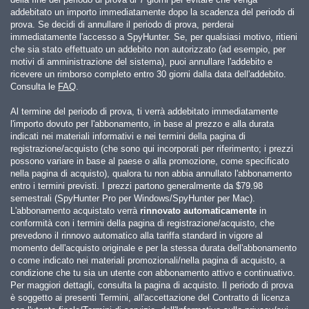
addebitato un importo immediatamente dopo la scadenza del periodo di
prova. Se decidi di annullare il periodo di prova, perderai
immediatamente l'accesso a SpyHunter. Se, per qualsiasi motivo, ritieni
che sia stato effettuato un addebito non autorizzato (ad esempio, per
motivi di amministrazione del sistema), puoi annullare l'addebito e
ricevere un rimborso completo entro 30 giorni dalla data dell'addebito.
Consulta le
FAQ
.
Al termine del periodo di prova, ti verrà addebitato immediatamente
l'importo dovuto per l'abbonamento, in base al prezzo e alla durata
indicati nei materiali informativi e nei termini della pagina di
registrazione/acquisto (che sono qui incorporati per riferimento; i prezzi
possono variare in base al paese o alla promozione, come specificato
nella pagina di acquisto), qualora tu non abbia annullato l'abbonamento
entro i termini previsti. I prezzi partono generalmente da
$79.98
semestrali (SpyHunter Pro per Windows/SpyHunter per Mac).
L'abbonamento acquistato verrà
rinnovato automaticamente
in
conformità con i termini della pagina di registrazione/acquisto, che
prevedono il rinnovo automatico alla tariffa standard in vigore al
momento dell'acquisto originale e per la stessa durata dell'abbonamento
o come indicato nei materiali promozionali/nella pagina di acquisto, a
condizione che tu sia un utente con abbonamento attivo e continuativo.
Per maggiori dettagli, consulta la pagina di acquisto. Il periodo di prova
è soggetto ai presenti Termini, all'accettazione del Contratto di licenza