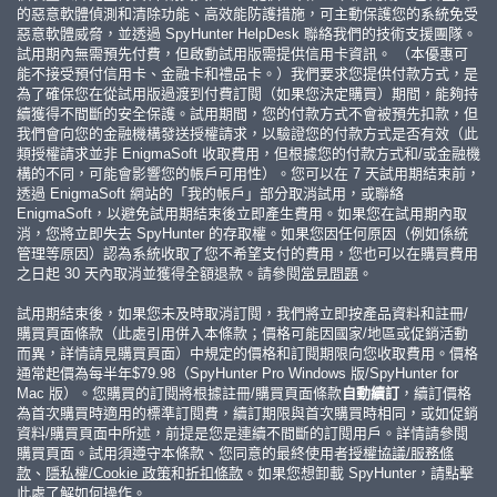
的惡意軟體偵測和清除功能、高效能防護措施，可主動保護您的系統免受
惡意軟體威脅，並透過 SpyHunter HelpDesk 聯絡我們的技術支援團隊。
試用期內無需預先付費，但啟動試用版需提供信用卡資訊。 （本優惠可
能不接受預付信用卡、金融卡和禮品卡。）我們要求您提供付款方式，是
為了確保您在從試用版過渡到付費訂閱（如果您決定購買）期間，能夠持
續獲得不間斷的安全保護。試用期間，您的付款方式不會被預先扣款，但
我們會向您的金融機構發送授權請求，以驗證您的付款方式是否有效（此
類授權請求並非 EnigmaSoft 收取費用，但根據您的付款方式和/或金融機
構的不同，可能會影響您的帳戶可用性）。您可以在 7 天試用期結束前，
透過 EnigmaSoft 網站的「我的帳戶」部分取消試用，或聯絡
EnigmaSoft，以避免試用期結束後立即產生費用。如果您在試用期內取
消，您將立即失去 SpyHunter 的存取權。如果您因任何原因（例如係統
管理等原因）認為系統收取了您不希望支付的費用，您也可以在購買費用
之日起 30 天內取消並獲得全額退款。請參閱
常見問題
。
試用期結束後，如果您未及時取消訂閱，我們將立即按產品資料和註冊/
購買頁面條款（此處引用併入本條款；價格可能因國家/地區或促銷活動
而異，詳情請見購買頁面）中規定的價格和訂閱期限向您收取費用。價格
通常起價為每半年
$79.98
（SpyHunter Pro Windows 版/SpyHunter for
Mac 版）。您購買的訂閱將根據註冊/購買頁面條款
自動續訂
，續訂價格
為首次購買時適用的標準訂閱費，續訂期限與首次購買時相同，或如促銷
資料/購買頁面中所述，前提是您是連續不間斷的訂閱用戶。詳情請參閱
購買頁面。試用須遵守本條款、您同意的最終使用者
授權協議/服務條
款
、
隱私權/Cookie 政策
和
折扣條款
。如果您想卸載 SpyHunter，請點擊
此處
了解如何操作
。