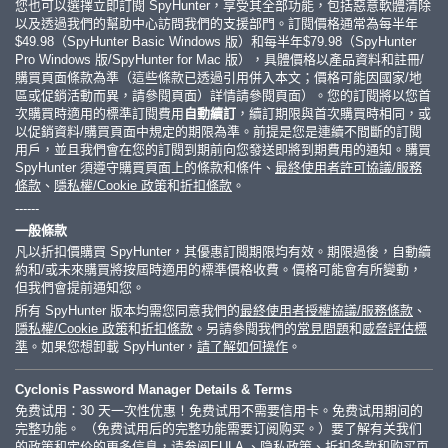
您也可以選擇立即訂閱 SpyHunter，享受其全部功能，包括惡意軟體清除
以及透過我們的幫助中心訪問我們的支援部門。訂閱價格通常為每半年
$49.98
（SpyHunter Basic Windows 版）和每半年
$79.98
（SpyHunter
Pro Windows 版/SpyHunter for Mac 版），具體價格以產品資料和註冊/
購買頁面條款為準（這些條款已透過引用併入本文；價格可能因國家/地
區或促銷活動而異，請參閱頁面）詳情請參閱頁面）。您的訂閱將以您首
次購買時適用的標準訂閱費用
自動續訂
，續訂期限與首次購買時相同，或
以促銷資料/購買頁面中規定的期限為準。前提是您是連續不間斷的訂閱
用戶，並且我們會在您的訂閱到期前向您發送即將到期費用的通知。購買
SpyHunter 須遵守購買頁面上的條款和條件、
最終使用者許可協議/服務
條款
、
隱私權/Cookie 政策
和
折扣條款
。
------
一般條款
凡以折扣價購買 SpyHunter，其優惠訂閱期限均有效。期限過後，自動續
約和/或未來購買將按屆時適用的標準價格收費。價格可能會有所變動，
但我們會提前通知您。
所有 SpyHunter 版本均需您同意我們的
最終使用者授權協議/服務條款
、
隱私權/Cookie 政策
和
折扣條款
。另請參閱我們的
常見問題
和
威脅評估標
準
。如果您想卸載 SpyHunter，
請了解如何操作
。
Cyclonis Password Manager Details & Terms
免费试用：30 天一次性优惠！免费试用不需要信用卡。免费试用期间的
完整功能。 （免费试用后的完整功能需要订阅购买。）要了解有关我们
的政策和定价的更多信息，请参阅
EULA
、
隐私政策
、
折扣条款
和
购买页