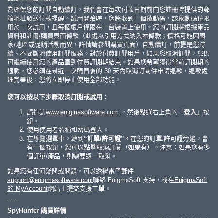
為確保您的訂閱自動續訂，我們會在每次付款日期前向您註冊時提供的郵
箱地址發送付款提醒。試用開始時，您將收到一個啟動碼，該啟動碼僅限
用於一次試用，且每個帳戶僅限在一台裝置上使用。您的訂閱將根據產品
資料和註冊/購買頁面條款（此處以引用方式納入本條款；價格可能因國
家/地區或促銷活動而異，詳情請參閱購買頁面）自動續訂，前提是您持
續、不間斷地使用訂閱服務。對於付費訂閱用戶，如果您取消訂閱，您仍
可繼續使用您的產品直到付費訂閱期結束。如果您希望獲得當前訂閱期的
退款，您必須在最近一次購買後的 30 天內取消訂閱併申請退款，退款處
理完畢後，您將立即停止使用全部功能。
您可以按以下步驟取消訂閱或試用：
請造訪
www.enigmasoftware.com
，然後點選右上角的
「登入」
按
鈕。
使用使用者名稱和密碼登入。
在導覽選單中，轉到
“訂單/許可證”。
在您的訂單/許可證旁邊，會
有一個按鈕，您可以點擊取消訂閱（如果有）。注意：如果您有多
個訂單/產品，則需要逐一取消。
如果您有任何疑問或問題，可以透過電子郵件
support@enigmasoftware.com
聯絡 EnigmaSoft 支持，或在
EnigmaSoft
的 MyAccount
網站上提交支援工單。
------
SpyHunter 購買詳情