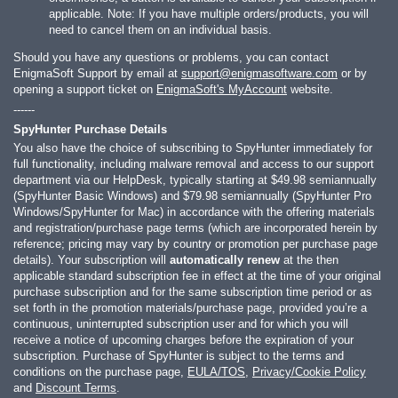
applicable. Note: If you have multiple orders/products, you will
need to cancel them on an individual basis.
Should you have any questions or problems, you can contact
EnigmaSoft Support by email at
support@enigmasoftware.com
or by
opening a support ticket on
EnigmaSoft's MyAccount
website.
------
SpyHunter Purchase Details
You also have the choice of subscribing to SpyHunter immediately for
full functionality, including malware removal and access to our support
department via our HelpDesk, typically starting at
$49.98
semiannually
(SpyHunter Basic Windows) and
$79.98
semiannually (SpyHunter Pro
Windows/SpyHunter for Mac) in accordance with the offering materials
and registration/purchase page terms (which are incorporated herein by
reference; pricing may vary by country or promotion per purchase page
details). Your subscription will
automatically renew
at the then
applicable standard subscription fee in effect at the time of your original
purchase subscription and for the same subscription time period or as
set forth in the promotion materials/purchase page, provided you’re a
continuous, uninterrupted subscription user and for which you will
receive a notice of upcoming charges before the expiration of your
subscription. Purchase of SpyHunter is subject to the terms and
conditions on the purchase page,
EULA/TOS
,
Privacy/Cookie Policy
and
Discount Terms
.