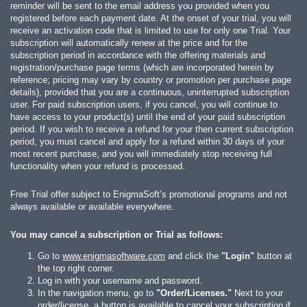
reminder will be sent to the email address you provided when you
registered before each payment date. At the onset of your trial, you will
receive an activation code that is limited to use for only one Trial. Your
subscription will automatically renew at the price and for the
subscription period in accordance with the offering materials and
registration/purchase page terms (which are incorporated herein by
reference; pricing may vary by country or promotion per purchase page
details), provided that you are a continuous, uninterrupted subscription
user. For paid subscription users, if you cancel, you will continue to
have access to your product(s) until the end of your paid subscription
period. If you wish to receive a refund for your then current subscription
period, you must cancel and apply for a refund within 30 days of your
most recent purchase, and you will immediately stop receiving full
functionality when your refund is processed.
Free Trial offer subject to EnigmaSoft’s promotional programs and not
always available or available everywhere.
You may cancel a subscription or Trial as follows:
Go to
www.enigmasoftware.com
and click the
"Login"
button at
the top right corner.
Log in with your username and password.
In the navigation menu, go to
"Order/Licenses."
Next to your
order/license, a button is available to cancel your subscription if