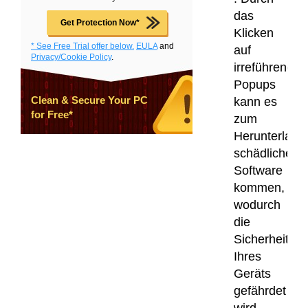
das
Get Protection Now*
Klicken
* See Free Trial offer below.
EULA
and
auf
Privacy/Cookie Policy
.
irreführende
Popups
Clean & Secure Your PC
kann es
for Free*
zum
Herunterlade
schädlicher
Software
kommen,
wodurch
die
Sicherheit
Ihres
Geräts
gefährdet
wird.