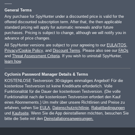
------
General Terms
Any purchase for SpyHunter under a discounted price is valid for the
offered discounted subscription term. After that, the then applicable
standard pricing will apply for automatic renewals and/or future
purchases. Pricing is subject to change, although we will notify you in
advance of price changes.
All SpyHunter versions are subject to your agreeing to our
EULA/TOS
,
Privacy/Cookie Policy
, and
Discount Terms
. Please also see our
FAQs
and
Threat Assessment Criteria
. If you wish to uninstall SpyHunter,
learn how
.
Cyclonis Password Manager Details & Terms
KOSTENLOSE Testversion: 30-tägiges einmaliges Angebot! Für die
kostenlose Testversion ist keine Kreditkarte erforderlich. Volle
Funktionalität für die Dauer der kostenlosen Testversion. (Die volle
Funktionalität nach der kostenlosen Testversion erfordert den Kauf
eines Abonnements.) Um mehr über unsere Richtlinien und Preise zu
erfahren, sehen Sie
EULA
,
Datenschutzrichtlinie
,
Rabattbedingungen
und
Kaufseite
. Wenn Sie die App deinstallieren möchten, besuchen Sie
bitte die Seite mit den
Deinstallationsanweisungen.