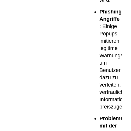
Phishing-
Angriffe
: Einige
Popups
imitieren
legitime
Warnungen,
um
Benutzer
dazu zu
verleiten,
vertrauliche
Informatione
preiszugeben
Probleme
mit der