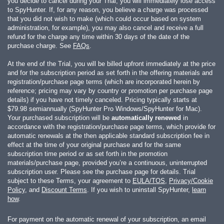
you decide to cancel during your Trial, you will immediately lose access
to SpyHunter. If, for any reason, you believe a charge was processed
that you did not wish to make (which could occur based on system
administration, for example), you may also cancel and receive a full
refund for the charge any time within 30 days of the date of the
purchase charge. See
FAQs
.
At the end of the Trial, you will be billed upfront immediately at the price
and for the subscription period as set forth in the offering materials and
registration/purchase page terms (which are incorporated herein by
reference; pricing may vary by country or promotion per purchase page
details) if you have not timely canceled. Pricing typically starts at
$79.98
semiannually (SpyHunter Pro Windows/SpyHunter for Mac).
Your purchased subscription will be
automatically renewed
in
accordance with the registration/purchase page terms, which provide for
automatic renewals at the then applicable standard subscription fee in
effect at the time of your original purchase and for the same
subscription time period or as set forth in the promotion
materials/purchase page, provided you’re a continuous, uninterrupted
subscription user. Please see the purchase page for details. Trial
subject to these Terms, your agreement to
EULA/TOS
,
Privacy/Cookie
Policy
, and
Discount Terms
. If you wish to uninstall SpyHunter,
learn
how
.
For payment on the automatic renewal of your subscription, an email