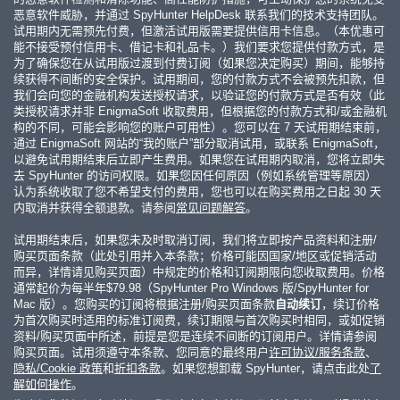
恶意软件威胁，并通过 SpyHunter HelpDesk 联系我们的技术支持团队。
试用期内无需预先付费，但激活试用版需要提供信用卡信息。（本优惠可
能不接受预付信用卡、借记卡和礼品卡。）我们要求您提供付款方式，是
为了确保您在从试用版过渡到付费订阅（如果您决定购买）期间，能够持
续获得不间断的安全保护。试用期间，您的付款方式不会被预先扣款，但
我们会向您的金融机构发送授权请求，以验证您的付款方式是否有效（此
类授权请求并非 EnigmaSoft 收取费用，但根据您的付款方式和/或金融机
构的不同，可能会影响您的账户可用性）。您可以在 7 天试用期结束前，
通过 EnigmaSoft 网站的“我的账户”部分取消试用，或联系 EnigmaSoft，
以避免试用期结束后立即产生费用。如果您在试用期内取消，您将立即失
去 SpyHunter 的访问权限。如果您因任何原因（例如系统管理等原因）
认为系统收取了您不希望支付的费用，您也可以在购买费用之日起 30 天
内取消并获得全额退款。请参阅
常见问题解答
。
试用期结束后，如果您未及时取消订阅，我们将立即按产品资料和注册/
购买页面条款（此处引用并入本条款；价格可能因国家/地区或促销活动
而异，详情请见购买页面）中规定的价格和订阅期限向您收取费用。价格
通常起价为每半年
$79.98
（SpyHunter Pro Windows 版/SpyHunter for
Mac 版）。您购买的订阅将根据注册/购买页面条款
自动续订
，续订价格
为首次购买时适用的标准订阅费，续订期限与首次购买时相同，或如促销
资料/购买页面中所述，前提是您是连续不间断的订阅用户。详情请参阅
购买页面。试用须遵守本条款、您同意的最终用户
许可协议/服务条款
、
隐私/Cookie 政策
和
折扣条款
。如果您想卸载 SpyHunter，请点击此处
了
解如何操作
。