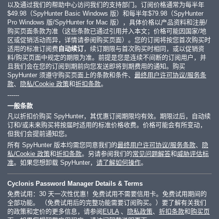
以及通过我们的帮助中心访问我们的支持部门。订阅价格通常为每半年
$49.98
（SpyHunter Basic Windows 版）和每半年
$79.98
（SpyHunter
Pro Windows 版/SpyHunter for Mac 版），具体价格以产品资料和注册/
购买页面条款为准（这些条款已通过引用并入本文；价格可能因国家/地
区或促销活动而异，详情请参阅购买页面）。您的订阅将按您首次购买时
适用的标准订阅费
自动续订
，续订期限与首次购买时相同，或以促销资
料/购买页面中规定的期限为准。前提是您是连续不间断的订阅用户，并
且我们会在您的订阅到期前向您发送即将到期费用的通知。购买
SpyHunter 须遵守购买页面上的条款和条件、
最终用户许可协议/服务条
款
、
隐私/Cookie 政策
和
折扣条款
。
------
一般条款
凡以折扣价购买 SpyHunter，其优惠订阅期限均有效。期限过后，自动续
订和/或未来购买将按届时适用的标准价格收费。价格可能会有所变动，
但我们会提前通知您。
所有 SpyHunter 版本均需您同意我们的
最终用户许可协议/服务条款
、
隐
私/Cookie 政策
和
折扣条款
。另请参阅我们的
常见问题解答
和
威胁评估标
准
。如果您想卸载 SpyHunter，
请了解如何操作
。
Cyclonis Password Manager Details & Terms
免费试用：30 天一次性优惠！免费试用不需要信用卡。免费试用期间的
全部功能。 （免费试用后的完整功能需要订阅购买。）要了解有关我们
的政策和定价的更多信息，请参阅
EULA
、
隐私政策
、
折扣条款
和
购买页