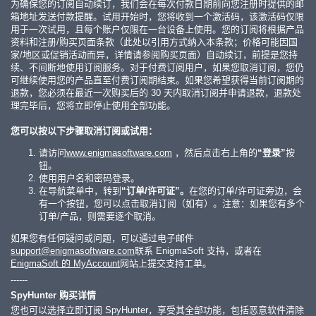
为确保您的订阅自动续订，我们会在每次付款日期前向您注册时提供的邮
箱地址发送付款提醒。试用开始时，您将收到一个激活码，该激活码仅限
用于一次试用，且每个账户仅限在一台设备上使用。您的订阅将根据产品
资料和注册/购买页面条款（此处以引用方式纳入本条款；价格可能因国
家/地区或促销活动而异，详情请参阅购买页面）自动续订，前提是您持
续、不间断地使用订阅服务。对于付费订阅用户，如果您取消订阅，您仍
可继续使用您的产品直至付费订阅期结束。如果您希望获得当前订阅期的
退款，您必须在最近一次购买后的 30 天内取消订阅并申请退款，退款处
理完毕后，您将立即停止使用全部功能。
您可以按以下步骤取消订阅或试用：
请访问
www.enigmasoftware.com
，然后点击右上角的
“登录”
按
钮。
使用用户名和密码登录。
在导航菜单中，转到
“订单/许可证”。
在您的订单/许可证旁边，会
有一个按钮，您可以点击取消订阅（如有）。注意：如果您有多个
订单/产品，则需要逐个取消。
如果您有任何疑问或问题，可以通过电子邮件
support@enigmasoftware.com
联系 EnigmaSoft 支持，或者在
EnigmaSoft 的 MyAccount
网站上提交支持工单。
------
SpyHunter 购买详情
您也可以选择立即订阅 SpyHunter，享受其全部功能，包括恶意软件清除