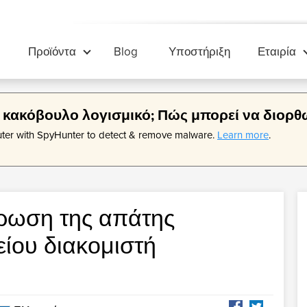
Προϊόντα
Blog
Υποστήριξη
Εταιρία
 κακόβουλο λογισμικό; Πώς μπορεί να διορθ
lonis Password Manager
τικά με εμάς
Cyclonis World Ti
Επικοινωνήστε μα
uter with SpyHunter to detect & remove malware.
Learn more
.
ηκεύστε τους κωδικούς πρόσβασής
clonis Limited είναι αφιερωμένη στην
Παρακολουθήστε εύκολα το
Ενδιαφέρεστε για το Cyclon
και άλλες προσωπικές πληροφορίες
τυξη εφαρμογών λογισμικού για να
διαχειριστείτε το πρόγραμμ
να μας στείλετε σχόλια και 
κρυπτογραφημένο θησαυροφυλάκιο
ι την απλότητα στη σύνθετη
πολλές ζώνες ώρας.
έρευνες.
ήκευση και τη διαχείριση δεδομένων
ι στη βελτίωση της προσβασιμότητάς
στα online δεδομένα σας.
ρωση της απάτης
ίου διακομιστή