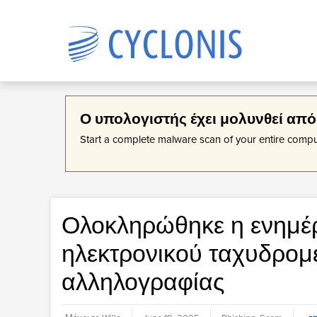
Προϊόντα
Εταιρία
Ο υπολογιστής έχει μολυνθεί από
Cyc
Σχε
Start a complete malware scan of your entire comp
Αποθ
Η Cy
Αναπτύσσουμε λύσεις λογισμικού
Λύσεις λογισμικού διαχείρισης
σας 
ανάπ
διαχείρισης δεδομένων
δεδομένων που αναπτύσσονται
στο 
φέρε
σχεδιασμένες να προσφέρουν
και έχουν σχεδιαστεί για μια
σας.
αποθ
- κα
κρυπτογράφηση προσβάσιμες και
απλούστερη εμπειρία στο
σας 
να φέρνουν την απλότητα και την
διαδίκτυο.
οργάνωση στην καθημερινή σας
Ολοκληρώθηκε η ενημέ
ζωή.
ηλεκτρονικού ταχυδρομε
αλληλογραφίας