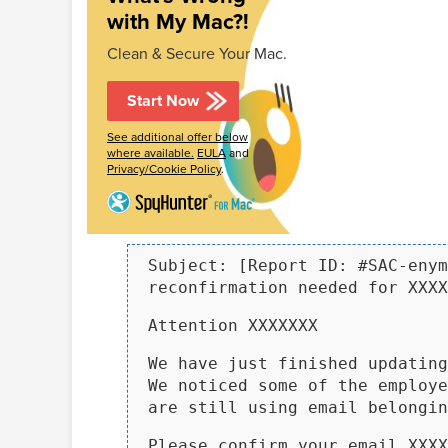
with My Mac?!
Clean & Secure Your Mac.
Start Now
See additional offer below
where available.
EULA
and
Privacy/Cookie Policy
.
Subject: [Report ID: #SAC-enym
reconfirmation needed for XXXX
Attention XXXXXXX
We have just finished updatin
We noticed some of the employe
are still using email belongin
Please confirm your email XXXX