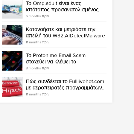
Το Omg.adult είναι ένας
ιστότοπος προσανατολισμένος
σε...
6 months πριν
Κατανοήστε και μετριάστε την
απειλή του W32.AIDetectMalware
11 months πριν
Το Proton.me Email Scam
στοχεύει να κλέψει τα
διαπιστευτήριά σας
8 months πριν
Πώς συνδέεται το Fulllivehot.com
με αεροπειρατές προγραμμάτων...
11 months πριν