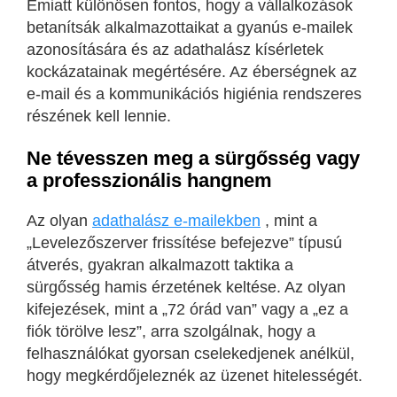
Emiatt különösen fontos, hogy a vállalkozások
betanítsák alkalmazottaikat a gyanús e-mailek
azonosítására és az adathalász kísérletek
kockázatainak megértésére. Az éberségnek az
e-mail és a kommunikációs higiénia rendszeres
részének kell lennie.
Ne tévesszen meg a sürgősség vagy
a professzionális hangnem
Az olyan
adathalász e-mailekben
, mint a
„Levelezőszerver frissítése befejezve” típusú
átverés, gyakran alkalmazott taktika a
sürgősség hamis érzetének keltése. Az olyan
kifejezések, mint a „72 órád van” vagy a „ez a
fiók törölve lesz”, arra szolgálnak, hogy a
felhasználókat gyorsan cselekedjenek anélkül,
hogy megkérdőjeleznék az üzenet hitelességét.