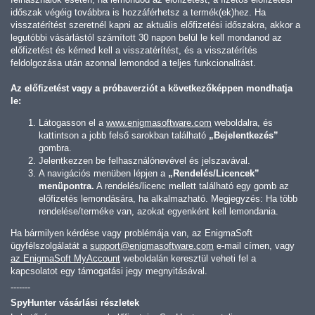
időszak végéig továbbra is hozzáférhetsz a termék(ek)hez. Ha
visszatérítést szeretnél kapni az aktuális előfizetési időszakra, akkor a
legutóbbi vásárlástól számított 30 napon belül le kell mondanod az
előfizetést és kérned kell a visszatérítést, és a visszatérítés
feldolgozása után azonnal lemondod a teljes funkcionalitást.
Az előfizetést vagy a próbaverziót a következőképpen mondhatja
le:
Látogasson el a
www.enigmasoftware.com
weboldalra, és
kattintson a jobb felső sarokban található
„Bejelentkezés”
gombra.
Jelentkezzen be felhasználónevével és jelszavával.
A navigációs menüben lépjen a
„Rendelés/Licencek”
menüpontra.
A rendelés/licenc mellett található egy gomb az
előfizetés lemondására, ha alkalmazható. Megjegyzés: Ha több
rendelése/terméke van, azokat egyenként kell lemondania.
Ha bármilyen kérdése vagy problémája van, az EnigmaSoft
ügyfélszolgálatát a
support@enigmasoftware.com
e-mail címen, vagy
az EnigmaSoft MyAccount
weboldalán keresztül veheti fel a
kapcsolatot egy támogatási jegy megnyitásával.
-------
SpyHunter vásárlási részletek