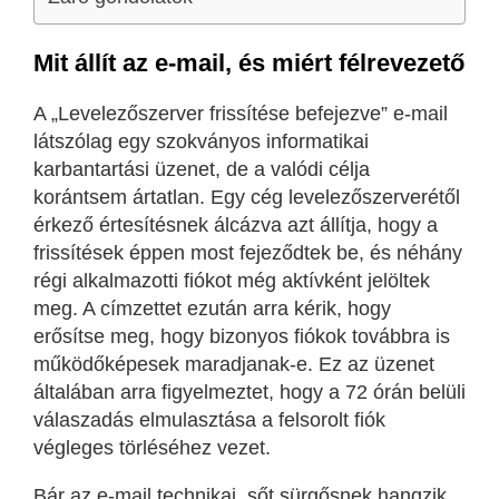
Mit állít az e-mail, és miért félrevezető
A „Levelezőszerver frissítése befejezve” e-mail
látszólag egy szokványos informatikai
karbantartási üzenet, de a valódi célja
korántsem ártatlan. Egy cég levelezőszerverétől
érkező értesítésnek álcázva azt állítja, hogy a
frissítések éppen most fejeződtek be, és néhány
régi alkalmazotti fiókot még aktívként jelöltek
meg. A címzettet ezután arra kérik, hogy
erősítse meg, hogy bizonyos fiókok továbbra is
működőképesek maradjanak-e. Ez az üzenet
általában arra figyelmeztet, hogy a 72 órán belüli
válaszadás elmulasztása a felsorolt fiók
végleges törléséhez vezet.
Bár az e-mail technikai, sőt sürgősnek hangzik,