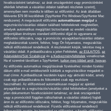
hivatkozásként tartalmaz; az árak országonként vagy promóciónként
eltérőek lehetnek a vásárlási oldalon található részletek szerint),
amennyiben nem mondta le időben az előfizetést. Az árak általában
félévente
$79.98
kezdődnek (SpyHunter Pro Windows/SpyHunter Mac
rendszerre). A megvásárolt előfizetés
automatikusan megújul
a
regisztrációs/vásárlási oldalon található feltételeknek megfelelően,
amelyek automatikus megújítást biztosítanak az eredeti vásárlás
időpontjában érvényes standard előfizetési díjjal és ugyanarra az
előfizetési időszakra, vagy a promóciós anyagokban/vásárlási oldalon
meghatározottak szerint, feltéve, hogy Ön folyamatos, megszakítás
nélküli előfizetéssel rendelkezik. A részletekért kérjük, tekintse meg a
vásárlási oldalt. A próbaidőszakra a jelen Feltételek,
az EULA/TOS
,
az
Adatvédelmi/Süti Szabályzat
és
a Kedvezményfeltételek
vonatkoznak.
Ha el szeretné távolítani a SpyHuntert,
tudjon meg többet arról, hogyan
.
Az előfizetés automatikus megújításának fizetéséhez minden fizetési
dátum előtt e-mail emlékeztetőt küldünk a regisztrációkor megadott e-
mail címre. A próbaidőszak kezdetén kapsz egy aktiváló kódot, amely
csak egy próbaidőszakra és fiókonként csak egy eszközre
használható. Az előfizetésed automatikusan megújul az ajánlati
anyagokban és a regisztrációs/vásárlási oldal feltételeiben (amelyeket a
jelen dokumentum hivatkozásként tartalmaz; az árak országonként
vagy a promóciótól függően változhatnak a vásárlási oldalon) foglalt
áron és az előfizetési időszakra, feltéve, hogy folyamatos, megszakítás
nélküli előfizetéssel rendelkezel. Fizetős előfizetéssel rendelkező
felhasználók esetén, ha lemondod az előfizetést, a fizetős előfizetési