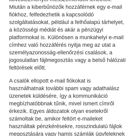
Miután a kiberbűnözők hozzáférnek egy e-mail
fiókhoz, felfedezhetik a kapcsolódó
szolgáltatásokat, például a felhőalapú tárhelyet,
a közösségi médiát és akár a pénzügyi
platformokat is. Különösen a munkahelyi e-mail
címhez való hozzáférés nyitja meg az utat a
személyazonosság-ellenőrzési csalások, a
jogosulatlan fájlmegosztás vagy a belső hálózati
feltörések előtt.
A csalók ellopott e-mail fiókokat is
használhatnak további spam vagy adathalász
üzenetek küldésére, így a kommunikáció
megbízhatóbbnak tűnik, mivel ismert címről
érkezik. Egyes áldozatok olyan esetekről
számoltak be, amikor feltört e-maileket
használtak pénzkérésekre, rosszindulatú fájlok
megosztására vagy hamis számlák ügyfeleknek