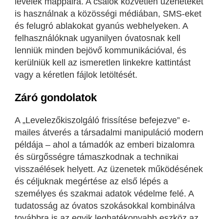
levelek mappáira. A csalók közvetlen üzeneteket
is használnak a közösségi médiában, SMS-eket
és felugró ablakokat gyanús webhelyeken. A
felhasználóknak ugyanilyen óvatosnak kell
lenniük minden bejövő kommunikációval, és
kerülniük kell az ismeretlen linkekre kattintást
vagy a kéretlen fájlok letöltését.
Záró gondolatok
A „Levelezőkiszolgáló frissítése befejezve” e-
mailes átverés a társadalmi manipuláció modern
példája – ahol a támadók az emberi bizalomra
és sürgősségre támaszkodnak a technikai
visszaélések helyett. Az üzenetek működésének
és céljuknak megértése az első lépés a
személyes és szakmai adatok védelme felé. A
tudatosság az óvatos szokásokkal kombinálva
továbbra is az egyik leghatékonyabb eszköz az