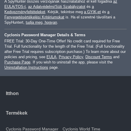
A SpyHunter összes verziójának használatához el kell fogadnia
az
EULA/TOS-t
,
az Adatvédelmi/Süti Szabályzatot
és
a
Kedvezményfeltételeket
. Kérjük, tekintse meg
a GYIK-et
és
a
Fenyegetésértékelési Kritériumokat
is. Ha el szeretné távolítani a
SpyHuntert,
tudja meg, hogyan
.
Cyclonis Password Manager Details & Terms
FREE Trial: 30-Day One-Time Offer! No credit card required for Free
Trial. Full functionality for the length of the Free Trial. (Full functionality
after Free Trial requires subscription purchase.) To learn more about our
policies and pricing, see
EULA
,
Privacy Policy
,
Discount Terms
and
Purchase Page
. If you wish to uninstall the app, please visit the
Uninstallation Instructions
page.
Itthon
Termékek
Cyclonis Password Manager
Cyclonis World Time