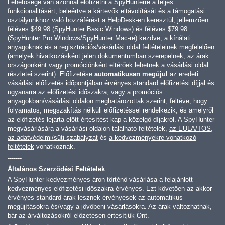
Lehetősége van azonnal előfizetni a SpyHunterre a teljes
funkcionalitásért, beleértve a kártevők eltávolítását és a támogatási
osztályunkhoz való hozzáférést a HelpDesk-en keresztül, jellemzően
féléves
$49.98
(SpyHunter Basic Windows) és féléves
$79.98
(SpyHunter Pro Windows/SpyHunter Mac-re) kezdve, a kínálati
anyagoknak és a regisztrációs/vásárlási oldal feltételeinek megfelelően
(amelyek hivatkozásként jelen dokumentumban szerepelnek; az árak
országonként vagy promóciónként eltérőek lehetnek a vásárlási oldal
részletei szerint). Előfizetése
automatikusan megújul
az eredeti
vásárlási előfizetés időpontjában érvényes standard előfizetési díjjal és
ugyanarra az előfizetési időszakra, vagy a promóciós
anyagokban/vásárlási oldalon meghatározottak szerint, feltéve, hogy
folyamatos, megszakítás nélküli előfizetéssel rendelkezik, és amelyről
az előfizetés lejárta előtt értesítést kap a közelgő díjakról. A SpyHunter
megvásárlására a vásárlási oldalon található feltételek,
az EULA/TOS
,
az adatvédelmi/süti szabályzat
és
a kedvezményekre vonatkozó
feltételek
vonatkoznak.
-------
Általános Szerződési Feltételek
A SpyHunter kedvezményes áron történő vásárlása a felajánlott
kedvezményes előfizetési időszakra érvényes. Ezt követően az akkor
érvényes standard árak lesznek érvényesek az automatikus
megújításokra és/vagy a jövőbeni vásárlásokra. Az árak változhatnak,
bár az árváltozásokról előzetesen értesítjük Önt.