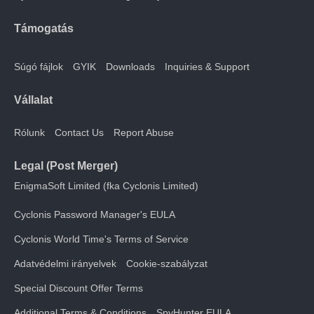
Támogatás
Súgó fájlok
GYIK
Downloads
Inquiries & Support
Vállalat
Rólunk
Contact Us
Report Abuse
Legal (Post Merger)
EnigmaSoft Limited (fka Cyclonis Limited)
Cyclonis Password Manager's EULA
Cyclonis World Time's Terms of Service
Adatvédelmi irányelvek
Cookie-szabályzat
Special Discount Offer Terms
Additional Terms & Conditions
SpyHunter EULA