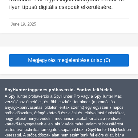
ilyen típusú digitális csapdák elkerülésére.
June 19, 2025
Megjegyzés megjelenítése űrlap (0)
SpyHunter ingyenes próbaverzió: Fontos feltételek
A SpyHunter próbaverzió a SpyHunter Pro vagy a SpyHunter Mac
verziójához érhető el, és több eszközt tartalmaz (a promóciós
anyagokban/vásárlási oldalon leírtak szerint) egy egyszeri 7 napos
próbaidőszakra, átfogó kártevő-észlelési és -eltávolítási funkciókat,
nagy teljesítményű védelmi mechanizmusokat kínálva a rendszer
kártevő-fenyegetések elleni aktív védelmére, valamint hozzáférést
biztosítva technikai támogató csapatunkhoz a SpyHunter HelpDesk-en
keresztül. A próbaidőszak alatt nem számítunk fel előre díjat, bár a