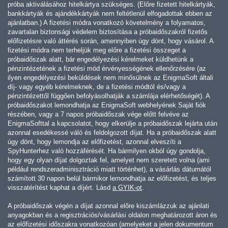
próba aktiválásához hitelkártya szükséges. (Előre fizetett hitelkártyák,
bankkártyák és ajándékkártyák nem feltétlenül elfogadottak ebben az
ajánlatban.) A fizetési módra vonatkozó követelmény a folyamatos,
zavartalan biztonsági védelem biztosítása a próbaidőszakról fizetős
előfizetésre való áttérés során, amennyiben úgy dönt, hogy vásárol. A
fizetési módra nem terheljük meg előre a fizetési összeget a
próbaidőszak alatt, bár engedélyezési kérelmeket küldhetünk a
pénzintézetének a fizetési mód érvényességének ellenőrzésére (az
ilyen engedélyezési beküldések nem minősülnek az EnigmaSoft általi
díj- vagy egyéb kérelmeknek, de a fizetési módtól és/vagy a
pénzintézettől függően befolyásolhatják a számlája elérhetőségét). A
próbaidőszakot lemondhatja az EnigmaSoft webhelyének Saját fiók
részében, vagy a 7 napos próbaidőszak vége előtt felvéve az
EnigmaSofttal a kapcsolatot, hogy elkerülje a próbaidőszak lejárta után
azonnal esedékessé váló és feldolgozott díjat. Ha a próbaidőszak alatt
úgy dönt, hogy lemondja az előfizetést, azonnal elveszíti a
SpyHunterhez való hozzáférését. Ha bármilyen okból úgy gondolja,
hogy egy olyan díjat dolgoztak fel, amelyet nem szeretett volna (ami
például rendszeradminisztráció miatt történhet), a vásárlás dátumától
számított 30 napon belül bármikor lemondhatja az előfizetést, és teljes
visszatérítést kaphat a díjért. Lásd
a GYIK-ot
.
A próbaidőszak végén a díjat azonnal előre kiszámlázzuk az ajánlati
anyagokban és a regisztrációs/vásárlási oldalon meghatározott áron és
az előfizetési időszakra vonatkozóan (amelyeket a jelen dokumentum