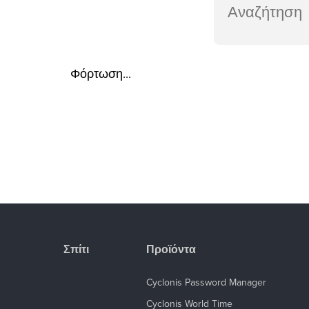
Φόρτωση...
Σπίτι
Προϊόντα
Cyclonis Password Manager
Cyclonis World Time