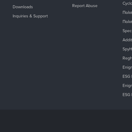
Cyclo
Report Abuse
Downloads
Πολι
Inquiries & Support
Πολι
Spec
Addit
SpyH
RegH
Enigm
ESG P
Enig
ESG 