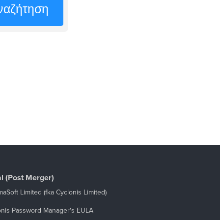
ναζήτηση
l (Post Merger)
aSoft Limited (fka Cyclonis Limited)
onis Password Manager's EULA