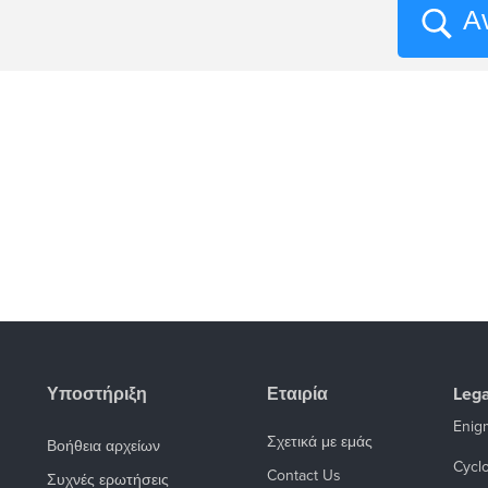
Α
Υποστήριξη
Εταιρία
Lega
Enigm
Σχετικά με εμάς
Βοήθεια αρχείων
Cycl
Contact Us
Συχνές ερωτήσεις