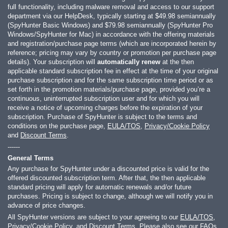
full functionality, including malware removal and access to our support
department via our HelpDesk, typically starting at
$49.98
semiannually
(SpyHunter Basic Windows) and
$79.98
semiannually (SpyHunter Pro
Windows/SpyHunter for Mac) in accordance with the offering materials
and registration/purchase page terms (which are incorporated herein by
reference; pricing may vary by country or promotion per purchase page
details). Your subscription will
automatically renew
at the then
applicable standard subscription fee in effect at the time of your original
purchase subscription and for the same subscription time period or as
set forth in the promotion materials/purchase page, provided you’re a
continuous, uninterrupted subscription user and for which you will
receive a notice of upcoming charges before the expiration of your
subscription. Purchase of SpyHunter is subject to the terms and
conditions on the purchase page,
EULA/TOS
,
Privacy/Cookie Policy
and
Discount Terms
.
------
General Terms
Any purchase for SpyHunter under a discounted price is valid for the
offered discounted subscription term. After that, the then applicable
standard pricing will apply for automatic renewals and/or future
purchases. Pricing is subject to change, although we will notify you in
advance of price changes.
All SpyHunter versions are subject to your agreeing to our
EULA/TOS
,
Privacy/Cookie Policy
, and
Discount Terms
. Please also see our
FAQs