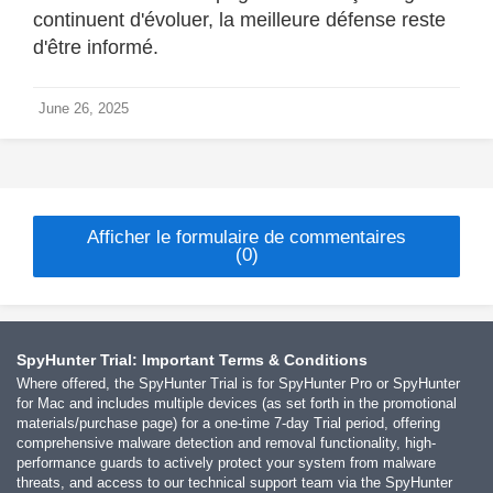
continuent d'évoluer, la meilleure défense reste
d'être informé.
June 26, 2025
Afficher le formulaire de commentaires
(0)
SpyHunter Trial: Important Terms & Conditions
Where offered, the SpyHunter Trial is for SpyHunter Pro or SpyHunter
for Mac and includes multiple devices (as set forth in the promotional
materials/purchase page) for a one-time 7-day Trial period, offering
comprehensive malware detection and removal functionality, high-
performance guards to actively protect your system from malware
threats, and access to our technical support team via the SpyHunter