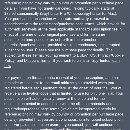
reference; pricing may vary by country or promotion per purchase page
details) if you have not timely canceled. Pricing typically starts at
$79.98
semiannually (SpyHunter Pro Windows/SpyHunter for Mac).
Your purchased subscription will be
automatically renewed
in
accordance with the registration/purchase page terms, which provide for
automatic renewals at the then applicable standard subscription fee in
effect at the time of your original purchase and for the same
subscription time period or as set forth in the promotion
materials/purchase page, provided you’re a continuous, uninterrupted
subscription user. Please see the purchase page for details. Trial
subject to these Terms, your agreement to
EULA/TOS
,
Privacy/Cookie
Policy
, and
Discount Terms
. If you wish to uninstall SpyHunter,
learn
how
.
For payment on the automatic renewal of your subscription, an email
reminder will be sent to the email address you provided when you
registered before each payment date. At the onset of your trial, you will
receive an activation code that is limited to use for only one Trial. Your
subscription will automatically renew at the price and for the
subscription period in accordance with the offering materials and
registration/purchase page terms (which are incorporated herein by
reference; pricing may vary by country or promotion per purchase page
details), provided that you are a continuous, uninterrupted subscription
user. For paid subscription users, if you cancel, you will continue to
have access to your product(s) until the end of your paid subscription