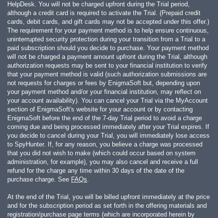
HelpDesk. You will not be charged upfront during the Trial period,
although a credit card is required to activate the Trial. (Prepaid credit
cards, debit cards, and gift cards may not be accepted under this offer.)
The requirement for your payment method is to help ensure continuous,
uninterrupted security protection during your transition from a Trial to a
paid subscription should you decide to purchase. Your payment method
will not be charged a payment amount upfront during the Trial, although
authorization requests may be sent to your financial institution to verify
that your payment method is valid (such authorization submissions are
not requests for charges or fees by EnigmaSoft but, depending upon
your payment method and/or your financial institution, may reflect on
your account availability). You can cancel your Trial via the MyAccount
section of EnigmaSoft's website for your account or by contacting
EnigmaSoft before the end of the 7-day Trial period to avoid a charge
coming due and being processed immediately after your Trial expires. If
you decide to cancel during your Trial, you will immediately lose access
to SpyHunter. If, for any reason, you believe a charge was processed
that you did not wish to make (which could occur based on system
administration, for example), you may also cancel and receive a full
refund for the charge any time within 30 days of the date of the
purchase charge. See
FAQs
.
At the end of the Trial, you will be billed upfront immediately at the price
and for the subscription period as set forth in the offering materials and
registration/purchase page terms (which are incorporated herein by